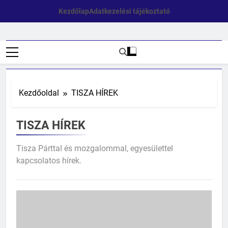
Ugrás
Kezdőlap
Adatkezelési tájékoztató
a
tartalomra
ÚJBUDAI
XI. Kerületi TISZA
TISZA
SZIGETCSOPORT Újbudai
TISZA SZIGET
ÚJBUDA
Kezdőoldal
TISZA HÍREK
TISZA HÍREK
Tisza Párttal és mozgalommal, egyesülettel
kapcsolatos hírek.